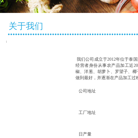
关于我们
About-
Us-TH
我们公司成立于2012年位于
经营者身份从事农产品加工近2
椒、洋葱、胡萝卜、罗望子、椰
做到最好，并逐渐在产品加工过
公司地址
工厂地址
日产量