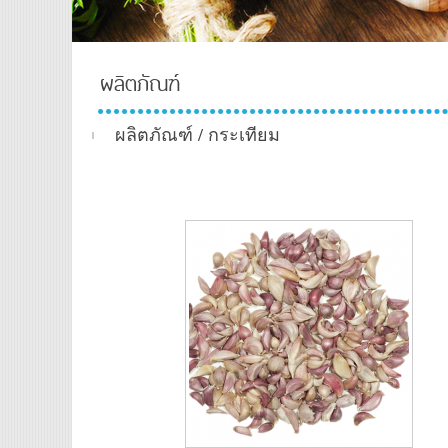
ผลิตภัณฑ์
About-
Us-TH
ผลิตภัณฑ์
/
กระเทียม