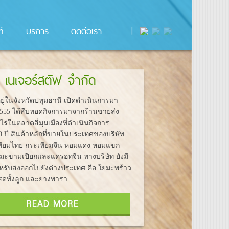
์
บริการ
ติดต่อเรา
|
ท เนเจอร์สตัฟ จำกัด
่ในจังหวัดปทุมธานี เปิดดำเนินการมา
ี 2555 ได้สืบทอดกิจการมาจากร้านขายส่ง
ชไร่ในตลาดสี่มุมเมืองที่ดำเนินกิจการ
0 ปี สินค้าหลักที่ขายในประเทศของบริษัท
เทียมไทย กระเทียมจีน หอมแดง หอมแขก
 มะขามเปียกและแครอทจีน ทางบริษัท ยังมี
หรับส่งออกไปยังต่างประเทศ คือ ใยมะพร้าว
สดทั้งลูก และยางพารา