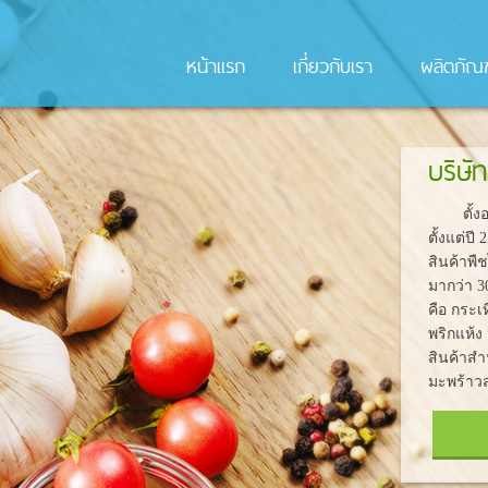
หน้าแรก
เกี่ยวกับเรา
ผลิตภัณฑ
บริษั
ตั้งอยู
ตั้งแต่ป
สินค้าพื
มากว่า 3
คือ กระ
พริกแห้ง
สินค้าสำ
มะพร้าว