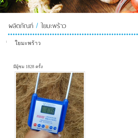
ผลิตภัณฑ์
/
ใยมะพร้าว
About-
Us-TH
ใยมะพร้าว
มีผู้ชม 1828 ครั้ง