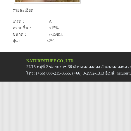
รายละเอียด
เกรด： A
ความชื้น： <15%
ขนาด： 7-15ซม.
ฝุ่น： <2%
NATURESTUFF CO.,LTD.
27/15 หมู่ที่ 2 ซอยบงกช 36 ตำบลคลองสอง อำเภอคลองหลวง 
โทร:
(+66) 088-215-3555, (+66) 0-2992-1313
อีเมล์:
natures