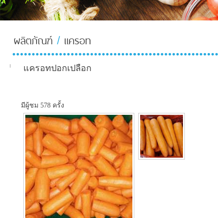
ผลิตภัณฑ์
/
แครอท
About-
Us-TH
แครอทปอกเปลือก
มีผู้ชม 578 ครั้ง