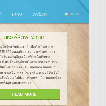
์
บริการ
ติดต่อเรา
|
ท เนเจอร์สตัฟ จำกัด
่ในจังหวัดปทุมธานี เปิดดำเนินการมา
ี 2555 ได้สืบทอดกิจการมาจากร้านขายส่ง
ชไร่ในตลาดสี่มุมเมืองที่ดำเนินกิจการ
0 ปี สินค้าหลักที่ขายในประเทศของบริษัท
เทียมไทย กระเทียมจีน หอมแดง หอมแขก
 มะขามเปียกและแครอทจีน ทางบริษัท ยังมี
หรับส่งออกไปยังต่างประเทศ คือ ใยมะพร้าว
สดทั้งลูก และยางพารา