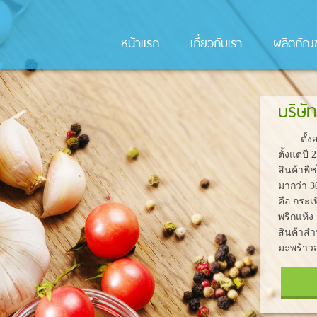
หน้าแรก
เกี่ยวกับเรา
ผลิตภัณฑ
บริษั
ตั้งอยู
ตั้งแต่ป
สินค้าพื
มากว่า 3
คือ กระ
พริกแห้ง
สินค้าสำ
มะพร้าว