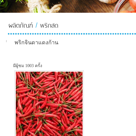
ผลิตภัณฑ์
/
พริกสด
About-
Us-TH
พริกจินดาแดงก้าน
มีผู้ชม 1003 ครั้ง