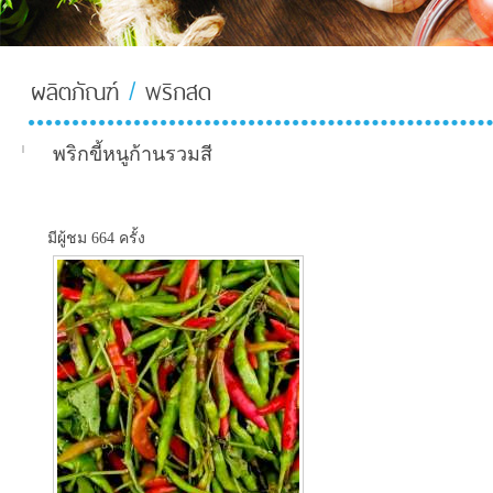
ผลิตภัณฑ์
/
พริกสด
About-
Us-TH
พริกขี้หนูก้านรวมสี
มีผู้ชม 664 ครั้ง